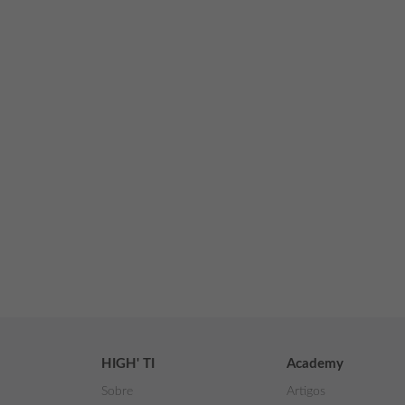
Te ajudamos a redu
HIGH' TI
Academy
Sobre
Artigos