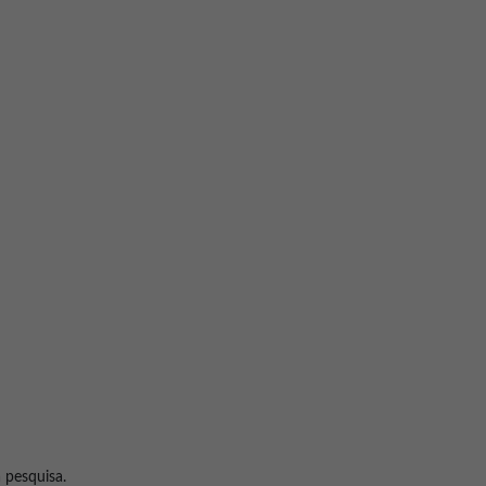
Projetos
Academy
Contato
 pesquisa.