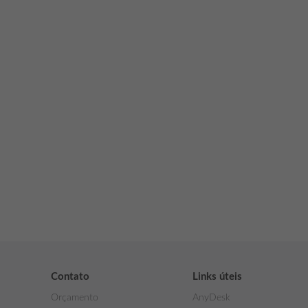
Reimagine a TI da sua empresa
zir custos com infraestrutura de TI, aumentar desempenho e gerar mais va
Saiba mais
Contato
Links úteis
Orçamento
AnyDesk